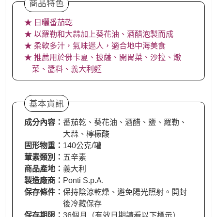
商品特色
★ 日曬番茄乾
★ 以羅勒和大蒜加上葵花油、酒醋泡製而成
★ 柔軟多汁，氣味迷人，適合地中海美食
★ 推薦用於佛卡夏、披薩、開胃菜、沙拉、燉
菜、醬料、義大利麵
基本資訊
成分內容：
番茄乾、葵花油、酒醋、鹽、羅勒、
大蒜、檸檬酸
固形物重：
140公克/罐
葷素類別：
五辛素
商品產地：
義大利
製造廠商：
Ponti S.p.A.
保存條件：
保持陰涼乾燥、避免陽光照射。開封
後冷藏保存
保存期限：
36個月（有效日期請看以下標示）