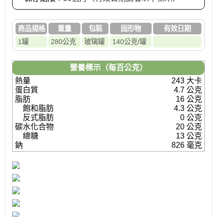
商品規格
重量
包裝
固形物
有效日期
1罐
280公克
玻璃罐
140公克/罐
營養標示（每百公克）
熱量
243 大卡
蛋白質
4.7 公克
脂肪
16 公克
飽和脂肪
4.3 公克
反式脂肪
0 公克
碳水化合物
20 公克
總糖
13 公克
鈉
826 毫克