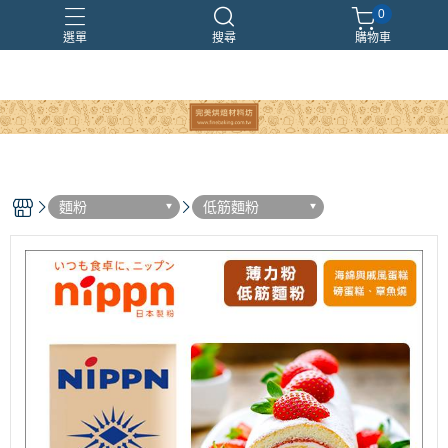
0
選單
搜尋
購物車
麵粉
低筋麵粉