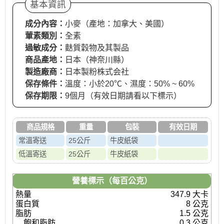
基本資訊
成分內容：
小麥（產地：加拿大、美國）
葷素類別：
全素
過敏成分：
麩質穀物及其製品
商品產地：
日本（神奈川縣）
製造廠商：
日本製粉株式会社
保存條件：
溫度：小於20℃、濕度：50% ~ 60%
保存期限：
9個月（有效日期請看以下標示）
商品規格
重量
包裝
有效日期
常溫寄送
25公斤
牛皮紙袋
低溫寄送
25公斤
牛皮紙袋
營養標示（每百公克）
熱量
347.9 大卡
蛋白質
8 公克
脂肪
1.5 公克
飽和脂肪
0.3 公克