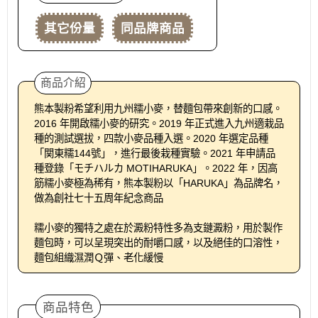
其它份量
同品牌商品
商品介紹
熊本製粉希望利用九州糯小麥，替麵包帶來創新的口感。
2016 年開啟糯小麥的研究。2019 年正式進入九州適栽品
種的測試選拔，四款小麥品種入選。2020 年選定品種
「関東糯144號」，進行最後栽種實驗。2021 年申請品
種登錄「モチハルカ MOTIHARUKA」。2022 年，因高
筋糯小麥極為稀有，熊本製粉以「HARUKA」為品牌名，
做為創社七十五周年紀念商品
糯小麥的獨特之處在於澱粉特性多為支鏈澱粉，用於製作
麵包時，可以呈現突出的耐嚼口感，以及絕佳的口溶性，
麵包組織濕潤Ｑ彈、老化緩慢
商品特色