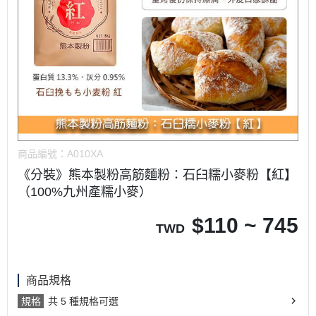
商品編號：
A010XA
《分裝》熊本製粉高筋麵粉：石臼糯小麥粉【紅】
（100%九州產糯小麥）
$
110 ~ 745
TWD
商品規格
規格
共 5 種規格可選