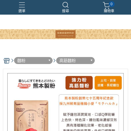
0
選單
搜尋
購物車
麵粉
高筋麵粉