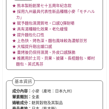
★ 熊本製粉創業七十五周年紀念款
★ 採用九州最具代表性新品種糯小麥「モチハル
カ」
★ 賦予麵包濕潤質地，口感Q彈耐嚼
★ 具有湯種糊化效果，老化緩慢
★ 提升麵包化口性
★ 上色快、烤色深。麵包風味較為濃郁芬芳
★ 大幅提升剛出爐口感
★ 重烤後仍保持濕潤、外皮口感酥脆
★ 推薦用於土司、貝果、披薩、長棍麵包、鄉村
麵包、英式馬芬
基本資訊
成分內容：
小麥（產地：日本九州）
葷素類別：
全素
過敏成分：
麩質穀物及其製品
商品產地：
日本（熊本縣）