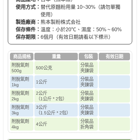
使用方式：
替代原麵粉用量 10~30%（請勿單獨
使用）
製造廠商：
熊本製粉株式会社
保存條件：
溫度：小於20℃、濕度：50% ~ 60%
保存期限：
6個月（有效日期請看以下標示）
商品規格
重量
包裝
有效日期
附脫氧劑
分裝品
500公克
500g
夾鍊袋
附脫氧劑
分裝品
1公斤
1kg
夾鍊袋
附脫氧劑
2公斤
分裝品
2kg
（1公斤 * 2包）
夾鍊袋
附脫氧劑
3公斤
分裝品
3kg
（1.5公斤 * 2包）
夾鍊袋
附脫氧劑
分裝品
4公斤
4kg
折角袋