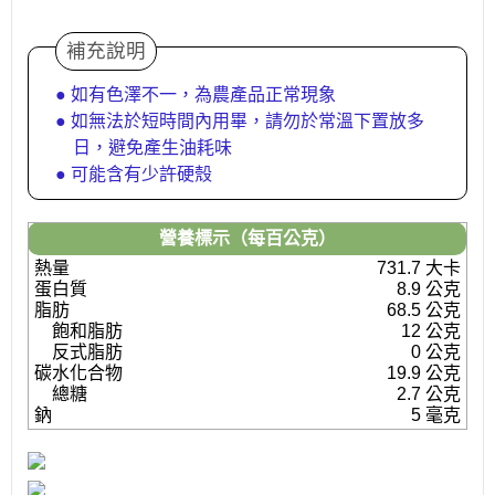
補充說明
● 如有色澤不一，為農產品正常現象
● 如無法於短時間內用畢，請勿於常溫下置放多
日，避免產生油耗味
● 可能含有少許硬殼
營養標示（每百公克）
熱量
731.7 大卡
蛋白質
8.9 公克
脂肪
68.5 公克
飽和脂肪
12 公克
反式脂肪
0 公克
碳水化合物
19.9 公克
總糖
2.7 公克
鈉
5 毫克