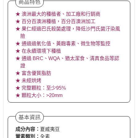
商品特色
★ 澳洲最大的種植者、加工廠和行銷商
★ 百分百澳洲種植，百分百澳洲加工
★ 果仁經過巴氏殺菌處理，降低沙門氏菌汙染風
險
★ 通過過氧化值、黃麴毒素、微生物等監控
★ 在永續環境下種植
★ 通過 BRC、WQA、猶太潔食、清真食品等認
證
★ 富含優質脂肪
★ 未經烘烤
★ 完整顆粒：至少95%
★ 顆粒大小：>20mm
基本資訊
成分內容：
夏威夷豆
葷素類別：
全素