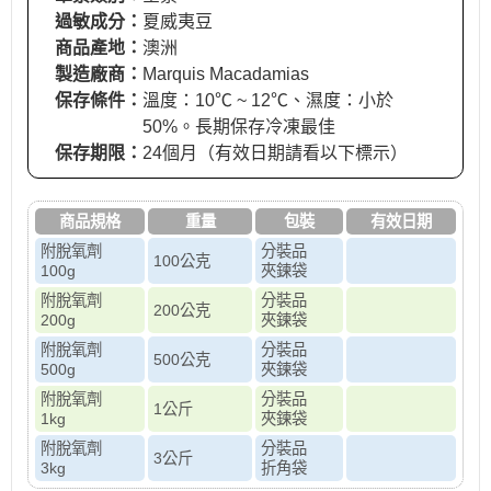
過敏成分：
夏威夷豆
商品產地：
澳洲
製造廠商：
Marquis Macadamias
保存條件：
溫度：10℃ ~ 12℃、濕度：小於
50%。長期保存冷凍最佳
保存期限：
24個月（有效日期請看以下標示）
商品規格
重量
包裝
有效日期
附脫氧劑
分裝品
100公克
100g
夾鍊袋
附脫氧劑
分裝品
200公克
200g
夾鍊袋
附脫氧劑
分裝品
500公克
500g
夾鍊袋
附脫氧劑
分裝品
1公斤
1kg
夾鍊袋
附脫氧劑
分裝品
3公斤
3kg
折角袋