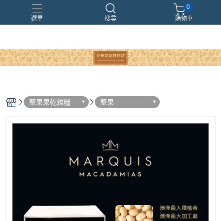
0
選單
搜尋
購物車
堅果果乾雜糧
堅果