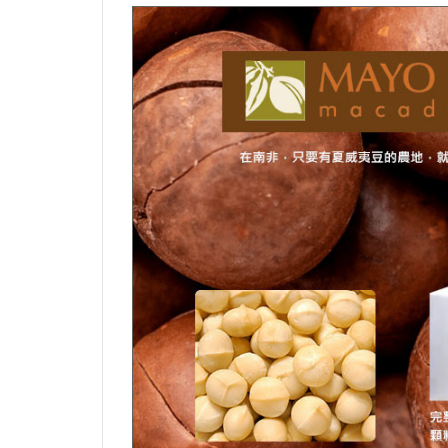
烏龍麵粉（中筋）
可可膏
硬質乳酪
中
拉麵麵粉
可可脂
半硬乳酪
其
義大利麵粉
其它巧克力素材
其它乳酪
芬蘭麵粉
特殊麵粉（穀粉）
日產小麥麵粉
石臼研磨麵粉