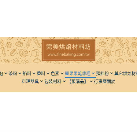
泡
茶粉
餡料
香料
色素
堅果果乾雜糧
預拌粉
其它烘焙材
料理器具
包裝材料
【預購品】
行事曆
關於
子
香草豆莢（香草莢）
粉狀
堅果
麵包類
椰子
橄欖油
瓶罐類
脫氧劑
麵粉
果
液體香料
液狀
果乾
蛋糕類
餅乾
胡麻油
飯糰模
餡料類
仁
粉體香料
五穀雜糧
甜點類
動植物膠
芥花油
麵包刀
調味品
麻
餡料類
品質改良
葡萄籽
砧板擺飾盤
堅果果乾
果類
其它類
膳食纖維
其它
果類
光亮材料