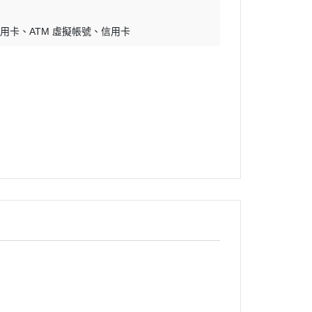
銅鍋／銅模
煎鍋
信用卡
ATM 虛擬帳號
信用卡
隔熱手套
晾架網盤
量杯量匙
打蛋盆／打蛋器
刷子
刮板刮刀鏟刀
擀麵棍
矽膠墊
擠花袋／擠花嘴
刀具
不沾布（烤盤布）
蠟燭
瓷偶