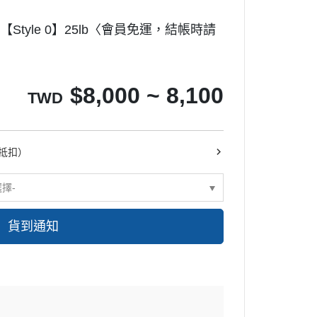
味噌
豆類
長崎蛋糕模
豆【Style 0】25lb〈會員免運，結帳時請
酒醋
其它罐裝食材
鬆餅模
其它調味材料
慕斯模
多連模
$
8,000 ~ 8,100
TWD
甜甜圈模
其它模具
派盤塔盤塔圈
抵扣）
糖皿
選擇-
布丁果凍模
餅乾模
貨到通知
巧克力模
其它模具
烤盤
烤架