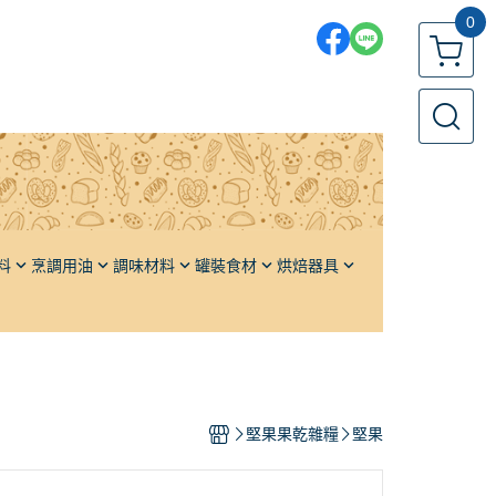
0
料
烹調用油
調味材料
罐裝食材
烘焙器具
各國鹽品
果醬／堅果醬
發酵籃
各國糖品
橄欖
發酵布
單品香料
栗子
發酵板
油
頂級高湯
番茄
發酵箱／周轉箱
堅果果乾雜糧
堅果
醬油
水果
麵包模、土司模
醬料
蔬果
蛋糕模