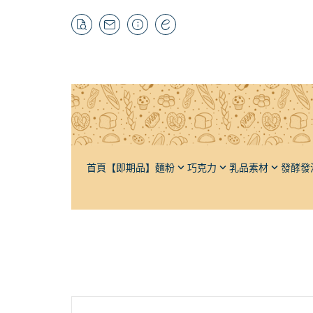
首頁
【即期品】
麵粉
巧克力
乳品素材
發酵發
特高筋粉
黑巧克力
奶油
酵母材料
自有品牌
栗
高筋麵粉
牛奶巧克力
奶粉
輔助發酵
抹茶粉
榛
低筋麵粉
白巧克力
牛乳
發泡材料
紅茶粉
杏
法國麵粉
調味巧克力
煉乳
輔助打發
焙茶粉
芝
全麥麵粉
巧克力豆（耐烘焙）
鮮奶油
其它茶粉
水
裸麥麵粉（黑麥）
可可粉
軟質乳酪
蔬