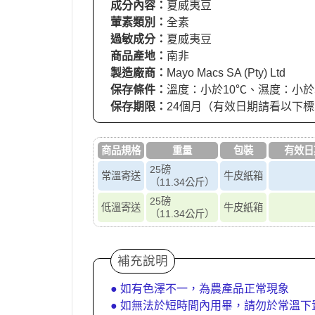
成分內容：
夏威夷豆
葷素類別：
全素
過敏成分：
夏威夷豆
商品產地：
南非
製造廠商：
Mayo Macs SA (Pty) Ltd
保存條件：
溫度：小於10℃、濕度：小於
保存期限：
24個月（有效日期請看以下
商品規格
重量
包裝
有效日
25磅
常溫寄送
牛皮紙箱
（11.34公斤）
25磅
低溫寄送
牛皮紙箱
（11.34公斤）
補充說明
● 如有色澤不一，為農產品正常現象
● 如無法於短時間內用畢，請勿於常溫