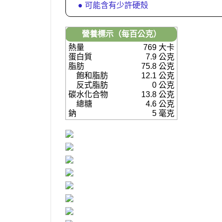
● 可能含有少許硬殼
營養標示（每百公克）
熱量
769 大卡
蛋白質
7.9 公克
脂肪
75.8 公克
飽和脂肪
12.1 公克
反式脂肪
0 公克
碳水化合物
13.8 公克
總糖
4.6 公克
鈉
5 毫克