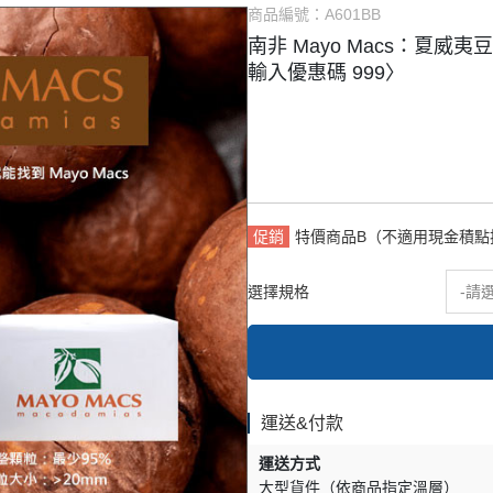
商品編號：
A601BB
式餡料
烘焙調味粉
南非 Mayo Macs：夏威夷
它類
雜項
輸入優惠碼 999〉
促銷
特價商品B（不適用現金積點
選擇規格
-請
運送&付款
運送方式
大型貨件（依商品指定溫層）