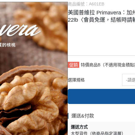
商品編號：
A601EB
式餡料
烘焙調味粉
美國普維拉 Primavera：加州
它類
雜項
22lb〈會員免運，結帳時請
促銷
特價商品B（不適用現金積點
選擇規格
-請
運送&付款
運送方式
大型貨件（依商品指定溫層）