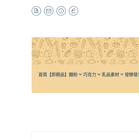
首頁
【即期品】
麵粉
巧克力
乳品素材
發酵發
特高筋粉
黑巧克力
奶油
酵母材料
自有品牌
栗
高筋麵粉
牛奶巧克力
奶粉
輔助發酵
抹茶粉
榛
低筋麵粉
白巧克力
牛乳
發泡材料
紅茶粉
杏
法國麵粉
調味巧克力
煉乳
輔助打發
焙茶粉
芝
全麥麵粉
巧克力豆（耐烘焙）
鮮奶油
其它茶粉
水
裸麥麵粉（黑麥）
可可粉
軟質乳酪
蔬