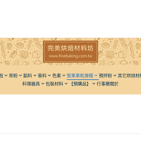
泡
茶粉
餡料
香料
色素
堅果果乾雜糧
預拌粉
其它烘焙材
料理器具
包裝材料
【預購品】
行事曆
關於
子
香草豆莢（香草莢）
粉狀
堅果
麵包類
椰子
橄欖油
瓶罐類
脫氧劑
麵粉
果
液體香料
液狀
果乾
蛋糕類
餅乾
胡麻油
飯糰模
餡料類
仁
粉體香料
五穀雜糧
甜點類
動植物膠
芥花油
麵包刀
調味品
麻
餡料類
品質改良
葡萄籽
砧板擺飾盤
堅果果乾
果類
其它類
膳食纖維
其它
果類
光亮材料