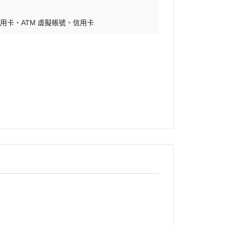
銅鍋／銅模
煎鍋
信用卡
ATM 虛擬帳號
信用卡
隔熱手套
晾架網盤
量杯量匙
打蛋盆／打蛋器
刷子
刮板刮刀鏟刀
擀麵棍
矽膠墊
擠花袋／擠花嘴
刀具
不沾布（烤盤布）
蠟燭
瓷偶