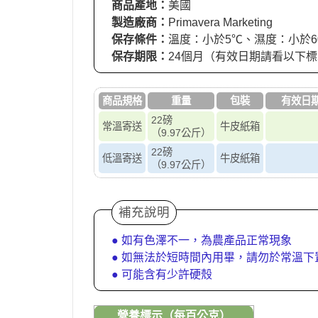
商品產地：
美國
製造廠商：
Primavera Marketing
保存條件：
溫度：小於5℃、濕度：小於6
保存期限：
24個月（有效日期請看以下
商品規格
重量
包裝
有效日
22磅
常溫寄送
牛皮紙箱
（9.97公斤）
22磅
低溫寄送
牛皮紙箱
（9.97公斤）
補充說明
● 如有色澤不一，為農產品正常現象
● 如無法於短時間內用畢，請勿於常溫
● 可能含有少許硬殼
營養標示（每百公克）