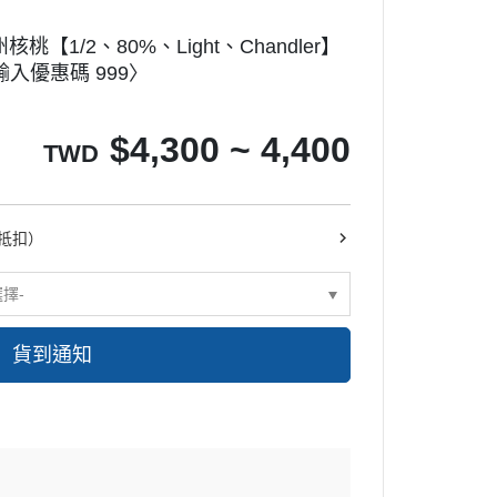
味噌
豆類
長崎蛋糕模
核桃【1/2、80%、Light、Chandler】
酒醋
其它罐裝食材
鬆餅模
輸入優惠碼 999〉
其它調味材料
慕斯模
多連模
$
4,300 ~ 4,400
TWD
甜甜圈模
其它模具
派盤塔盤塔圈
抵扣）
糖皿
選擇-
布丁果凍模
餅乾模
貨到通知
巧克力模
其它模具
烤盤
烤架