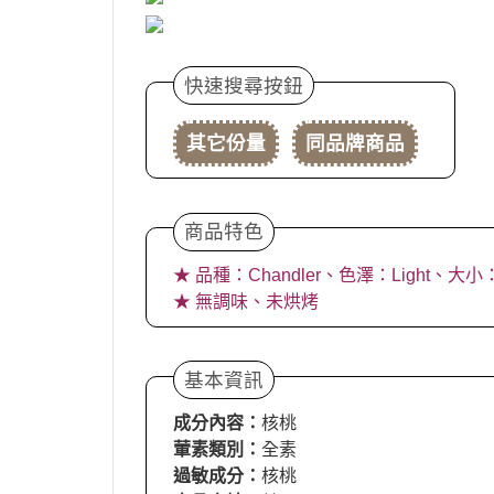
快速搜尋按鈕
其它份量
同品牌商品
商品特色
★ 品種：Chandler、色澤：Light、大小：1
★ 無調味、未烘烤
基本資訊
成分內容：
核桃
葷素類別：
全素
過敏成分：
核桃