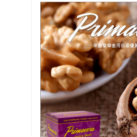
烏龍麵粉（中筋）
可可膏
硬質乳酪
中
拉麵麵粉
可可脂
半硬乳酪
其
義大利麵粉
其它巧克力素材
其它乳酪
芬蘭麵粉
特殊麵粉（穀粉）
日產小麥麵粉
石臼研磨麵粉