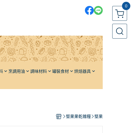
0
料
烹調用油
調味材料
罐裝食材
烘焙器具
各國鹽品
果醬／堅果醬
發酵籃
各國糖品
橄欖
發酵布
單品香料
栗子
發酵板
油
頂級高湯
番茄
發酵箱／周轉箱
堅果果乾雜糧
堅果
醬油
水果
麵包模、土司模
醬料
蔬果
蛋糕模