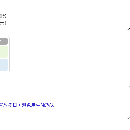
0%
標示）
期
下置放多日，避免產生油耗味