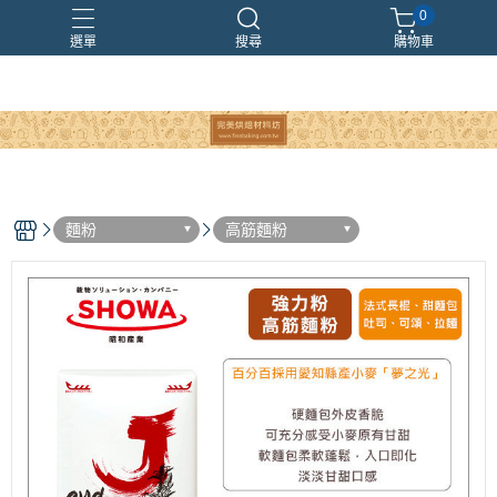
0
選單
搜尋
購物車
麵粉
高筋麵粉