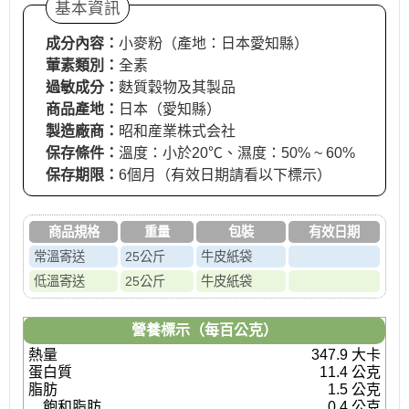
基本資訊
成分內容：
小麥粉（產地：日本愛知縣）
葷素類別：
全素
過敏成分：
麩質穀物及其製品
商品產地：
日本（愛知縣）
製造廠商：
昭和産業株式会社
保存條件：
溫度：小於20℃、濕度：50% ~ 60%
保存期限：
6個月（有效日期請看以下標示）
商品規格
重量
包裝
有效日期
常溫寄送
25公斤
牛皮紙袋
低溫寄送
25公斤
牛皮紙袋
營養標示（每百公克）
熱量
347.9 大卡
蛋白質
11.4 公克
脂肪
1.5 公克
飽和脂肪
0.4 公克