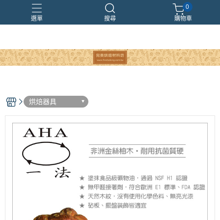
0
選單
搜尋
購物車
烘焙器具