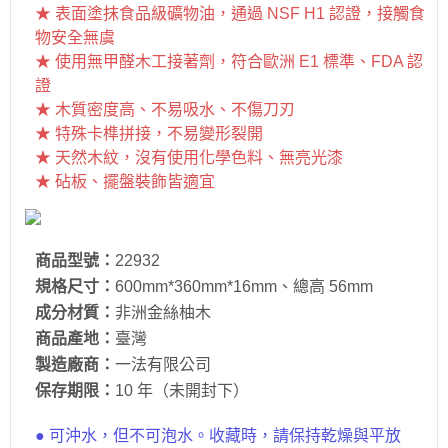
★ 表面塗抹食品級礦物油，通過 NSF H1 認證，接觸食
物安全無虞
★ 使用無甲醛木工接著劑，符合歐洲 E1 標準、FDA 認
證
★ 木質密度高、不易吸水、不傷刀刃
★ 特殊卡榫拼接，不易變形裂開
★ 天然木紋，沒有使用化學色料、無亮光漆
★ 砧板、擺盤裝飾皆適宜
商品型號：
22932
規格尺寸：
600mm*360mm*16mm、總高 56mm
成分材質：
非洲金絲柚木
商品產地：
臺灣
製造廠商：
一法有限公司
保存期限：
10 年（未開封下）
● 可沖水，但不可泡水。收藏時，請保持乾燥與平放