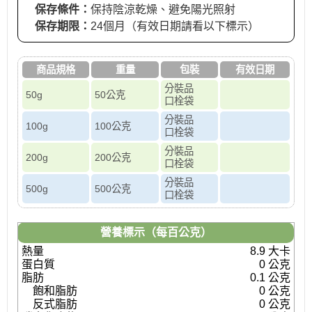
保存條件：
保持陰涼乾燥、避免陽光照射
保存期限：
24個月（有效日期請看以下標示）
商品規格
重量
包裝
有效日期
分裝品
50g
50公克
口栓袋
分裝品
100g
100公克
口栓袋
分裝品
200g
200公克
口栓袋
分裝品
500g
500公克
口栓袋
營養標示（每百公克）
熱量
8.9 大卡
蛋白質
0 公克
脂肪
0.1 公克
飽和脂肪
0 公克
反式脂肪
0 公克