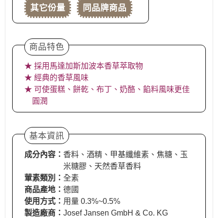
其它份量
同品牌商品
商品特色
★ 採用馬達加斯加波本香草萃取物
★ 經典的香草風味
★ 可使蛋糕、餅乾、布丁、奶酪、餡料風味更佳
圓潤
基本資訊
成分內容：
香料、酒精、甲基纖維素、焦糖、玉
米糖膠、天然香草香料
葷素類別：
全素
商品產地：
德國
使用方式：
用量 0.3%~0.5%
製造廠商：
Josef Jansen GmbH & Co. KG