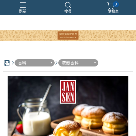
0
選單
搜尋
購物車
香料
液體香料