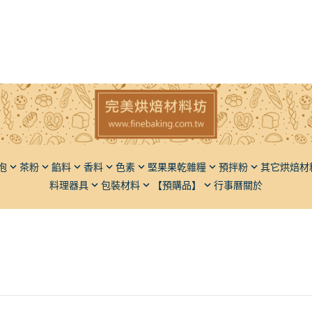
泡
茶粉
餡料
香料
色素
堅果果乾雜糧
預拌粉
其它烘焙材
料理器具
包裝材料
【預購品】
行事曆
關於
子
香草豆莢（香草莢）
粉狀
堅果
麵包類
椰子
橄欖油
瓶罐類
脫氧劑
麵粉
果
液體香料
液狀
果乾
蛋糕類
餅乾
胡麻油
飯糰模
餡料類
仁
粉體香料
五穀雜糧
甜點類
動植物膠
芥花油
麵包刀
調味品
麻
餡料類
品質改良
葡萄籽
砧板擺飾盤
堅果果乾
果類
其它類
膳食纖維
其它
果類
光亮材料