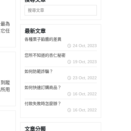
味噌
豆類
長崎蛋糕模
酒醋
其它罐裝食材
鬆餅模
分最為
其它調味材料
慕斯模
其它任
最新文章
多連模
各種栗子餡醬的差異
甜甜圈模
24 Oct, 2023
其它模具
您所不知道的杏仁秘密
派盤塔盤塔圈
19 Oct, 2023
糖皿
如何防範詐騙？
23 Oct, 2022
布丁果凍模
看到蹤
餅乾模
如何快速訂購商品？
己所用
16 Oct, 2022
巧克力模
付款失敗時怎麼辦？
其它模具
16 Oct, 2022
烤盤
烤架
文章分類