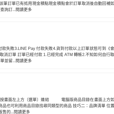
該筆訂單已有抵用現金積點現金積點會於訂單取消後自動回補
要查詢訂
...閱讀更多
付款失敗3.LINE Pay 付款失敗4.貨到付款以上訂單狀態可到《
訂單 訂單已經付款 1.已經完成 ATM 轉帳2.不知如何自行
訂單並留
...閱讀更多
，請按畫面左上方〔選單〕連結 電腦版商品目錄在畫面上方
商品也可利用商品目錄找尋同類型的商品 技巧二：品牌清單 位
販售的
...閱讀更多