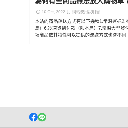
為何有些商品無法放入購物車
10 Oct, 2022
網站使用說明書
本站的商品運送方式有以下幾種1.常溫運送2.
島）6.冷凍貨到付款（限本島）7.常溫大型貨
項商品依其特性可以提供的運送方式也會不同
關於我們
訂單查詢
付款方式
會員權益
行事曆
訂單相關說明
寄送方式
現金積點規則
部落格
售後服務
隱私權條款