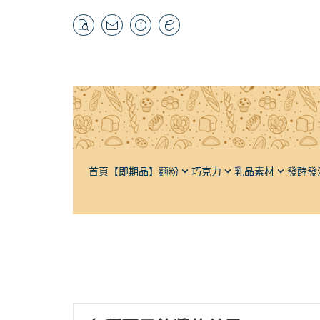
首頁
【即期品】
麵粉
巧克力
乳品素材
發酵發
特高筋粉
黑巧克力
奶油
酵母材料
自有品牌
栗
高筋麵粉
牛奶巧克力
奶粉
輔助發酵
抹茶粉
榛
低筋麵粉
白巧克力
牛乳
發泡材料
紅茶粉
杏
法國麵粉
調味巧克力
煉乳
輔助打發
焙茶粉
芝
全麥麵粉
巧克力豆（耐烘焙）
鮮奶油
其它茶粉
水
裸麥麵粉（黑麥）
可可粉
軟質乳酪
蔬