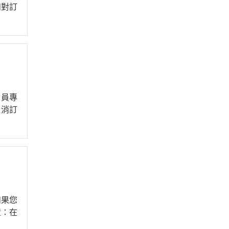
如對訂
其它烘焙器具
會員專
取消訂
如果您
置：在