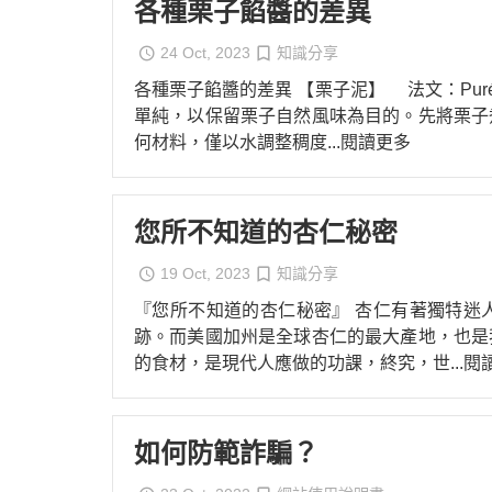
各種栗子餡醬的差異
烏龍麵粉（中筋）
可可膏
硬質乳酪
中
24 Oct, 2023
知識分享
拉麵麵粉
可可脂
半硬乳酪
其
各種栗子餡醬的差異 【栗子泥】 法文：Purée d
義大利麵粉
其它巧克力素材
其它乳酪
單純，以保留栗子自然風味為目的。先將栗子
芬蘭麵粉
何材料，僅以水調整稠度
...閱讀更多
特殊麵粉（穀粉）
日產小麥麵粉
石臼研磨麵粉
您所不知道的杏仁秘密
19 Oct, 2023
知識分享
『您所不知道的杏仁秘密』 杏仁有著獨特迷
跡。而美國加州是全球杏仁的最大產地，也是
的食材，是現代人應做的功課，終究，世
...
如何防範詐騙？