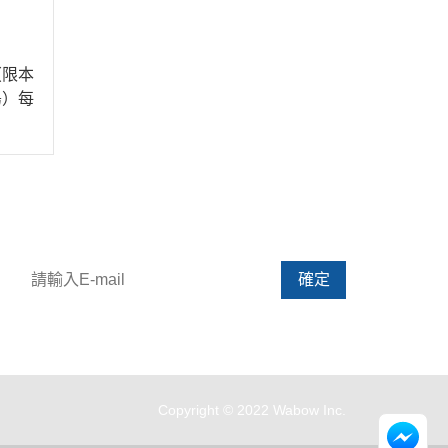
（限本
島）每
請輸入 E-mail，即可訂閱或取消電子報
確定
如有任何問題，請多利用 Line 客服（09:00~17:00）
Copyright © 2022 Wabow Inc.