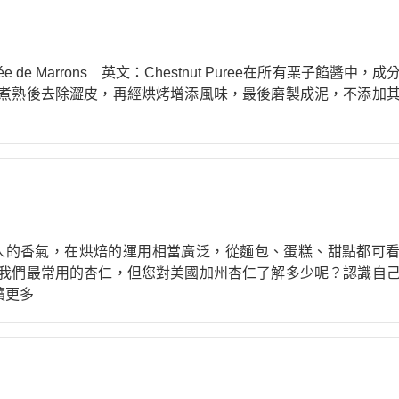
式餡料
烘焙調味粉
它類
雜項
e Marrons 英文：Chestnut Puree在所有栗子餡醬中，成
煮熟後去除澀皮，再經烘烤增添風味，最後磨製成泥，不添加
人的香氣，在烘焙的運用相當廣泛，從麵包、蛋糕、甜點都可
我們最常用的杏仁，但您對美國加州杏仁了解多少呢？認識自
閱讀更多