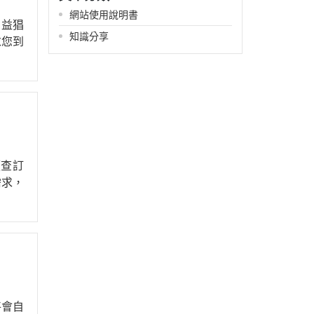
銅鍋／銅模
網站使用說明書
日益猖
煎鍋
知識分享
求您到
隔熱手套
晾架網盤
量杯量匙
打蛋盆／打蛋器
刷子
刮板刮刀鏟刀
《查訂
擀麵棍
需求，
矽膠墊
擠花袋／擠花嘴
刀具
不沾布（烤盤布）
蠟燭
將會自
瓷偶