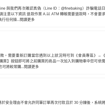
與我們再次確認真偽（Line ID：@finebaking）詐騙電話
意以下資訊 退款作業 A.以 ATM 轉帳需要退款時，不會要
台執行任何操
...閱讀更多
款失敗，需要重新訂購當您遇到以上狀況時可到《會員專區》→
購買】按鈕即可將之前購買的商品一次加入到購物車中您可依
也可將較常購
...閱讀更多
系統基於安全理由不會允許同筆訂單再次付款且於 30 分鐘後，系統