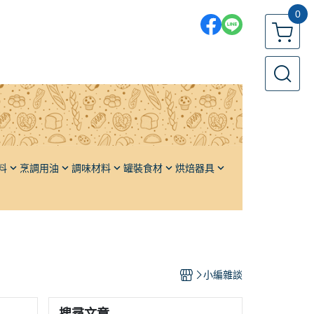
0
料
烹調用油
調味材料
罐裝食材
烘焙器具
各國鹽品
果醬／堅果醬
發酵籃
各國糖品
橄欖
發酵布
單品香料
栗子
發酵板
油
頂級高湯
番茄
發酵箱／周轉箱
小編雜談
醬油
水果
麵包模、土司模
醬料
蔬果
蛋糕模
搜尋文章