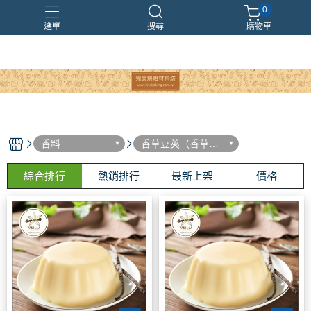
0
選單
搜尋
購物車
香料
香草豆莢（香草
莢）
綜合排行
熱銷排行
最新上架
價格