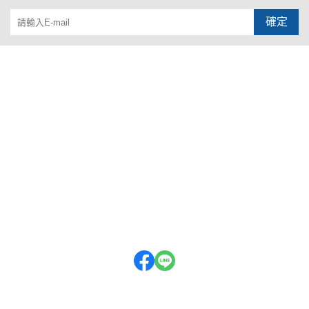
確定
關於我們
行事曆
部落格
訂單查詢
訂單相關說明
付款方式
寄送方式
售後服務
會員權益
現金積點規則
隱私權條款