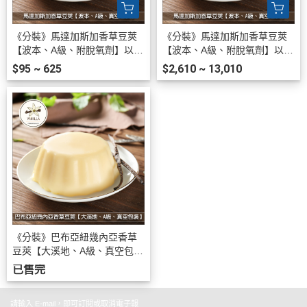
《分裝》馬達加斯加香草豆莢
《分裝》馬達加斯加香草豆莢
【波本、A級、附脫氧劑】以支
【波本、A級、附脫氧劑】以重
數販售
量販售
$95 ~ 625
$2,610 ~ 13,010
《分裝》巴布亞紐幾內亞香草
豆莢【大溪地、A級、真空包
裝】以支數販售
已售完
請輸入 E-mail，即可訂閱或取消電子報