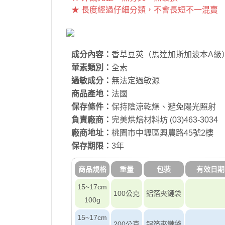
★ 長度經過仔細分類，不會長短不一混賣
成分內容：
香草豆莢（馬達加斯加波本A級
葷素類別：
全素
過敏成分：
無法定過敏源
商品產地：
法國
保存條件：
保持陰涼乾燥、避免陽光照射
負責廠商：
完美烘焙材料坊 (03)463-3034
廠商地址：
桃園市中壢區興農路45號2樓
保存期限：
3年
商品規格
重量
包裝
有效日期
15~17cm
100公克
鋁箔夾鏈袋
100g
15~17cm
200公克
鋁箔夾鏈袋