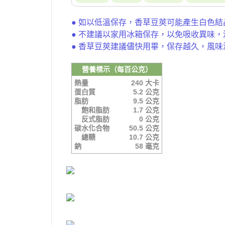
● 如以低溫保存，香草豆莢可能產生白色
● 不建議以家用冰箱保存，以免吸收異味
● 香草豆莢建議儘快用畢，保存越久，風
營養標示（每百公克）
熱量
240 大卡
蛋白質
5.2 公克
脂肪
9.5 公克
飽和脂肪
1.7 公克
反式脂肪
0 公克
碳水化合物
50.5 公克
總糖
10.7 公克
鈉
58 毫克