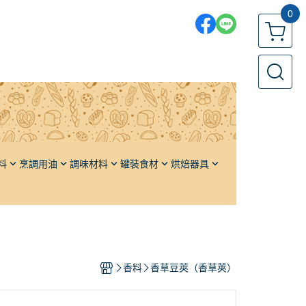
0
料
烹調用油
調味材料
罐裝食材
烘焙器具
各國鹽品
果醬／堅果醬
發酵籃
各國糖品
橄欖
發酵布
單品香料
栗子
發酵板
油
頂級高湯
番茄
發酵箱／周轉箱
香料
香草豆莢（香草莢）
醬油
水果
麵包模、土司模
醬料
蔬果
蛋糕模