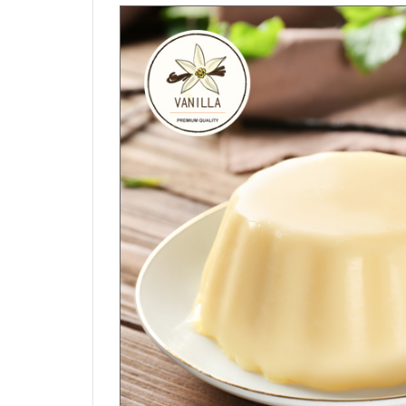
烏龍麵粉（中筋）
可可膏
硬質乳酪
中
拉麵麵粉
可可脂
半硬乳酪
其
義大利麵粉
其它巧克力素材
其它乳酪
芬蘭麵粉
特殊麵粉（穀粉）
日產小麥麵粉
石臼研磨麵粉