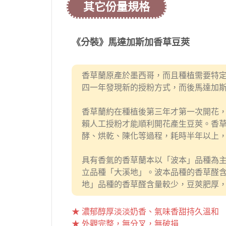
其它份量規格
《分裝》馬達加斯加香草豆莢
香草蘭原產於墨西哥，而且種植需要特
四一年發現新的授粉方式，而後馬達加
香草蘭約在種植後第三年才第一次開花
賴人工授粉才能順利開花產生豆莢。香
酵、烘乾、陳化等過程，耗時半年以上
具有香氣的香草蘭本以「波本」品種為
立品種「大溪地」。波本品種的香草醛
地」品種的香草醛含量較少，豆莢肥厚
★ 濃郁醇厚淡淡奶香、氣味香甜持久溫和
★ 外觀完整，無分叉，無破損