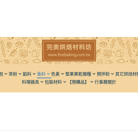
泡
茶粉
餡料
香料
色素
堅果果乾雜糧
預拌粉
其它烘焙材
料理器具
包裝材料
【預購品】
行事曆
關於
子
香草豆莢（香草莢）
粉狀
堅果
麵包類
椰子
橄欖油
瓶罐類
脫氧劑
麵粉
果
液體香料
液狀
果乾
蛋糕類
餅乾
胡麻油
飯糰模
餡料類
仁
粉體香料
五穀雜糧
甜點類
動植物膠
芥花油
麵包刀
調味品
麻
餡料類
品質改良
葡萄籽
砧板擺飾盤
堅果果乾
果類
其它類
膳食纖維
其它
果類
光亮材料