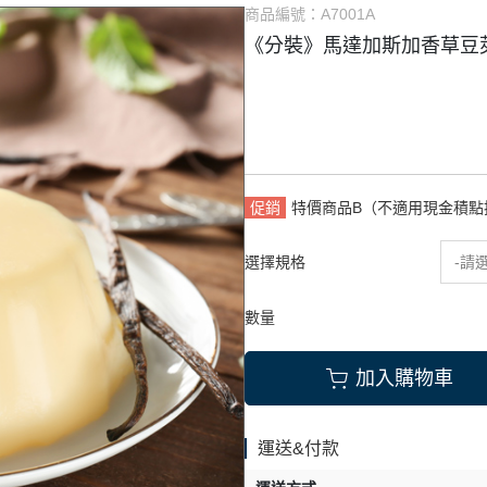
商品編號：
A7001A
式餡料
烘焙調味粉
《分裝》馬達加斯加香草豆
它類
雜項
促銷
特價商品B（不適用現金積點
選擇規格
-請
數量
加入購物車
運送&付款