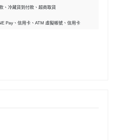
銅鍋／銅模
款
冷藏貨到付款
超商取貨
煎鍋
隔熱手套
NE Pay
信用卡
ATM 虛擬帳號
信用卡
晾架網盤
量杯量匙
打蛋盆／打蛋器
刷子
刮板刮刀鏟刀
擀麵棍
矽膠墊
擠花袋／擠花嘴
刀具
不沾布（烤盤布）
蠟燭
瓷偶