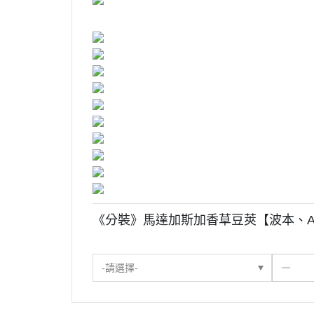
《分裝》馬達加斯加香草豆莢【波本、
-請選擇-