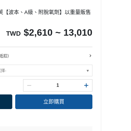
味噌
豆類
長崎蛋糕模
莢【波本、A級、附脫氧劑】以重量販售
酒醋
其它罐裝食材
鬆餅模
其它調味材料
慕斯模
$
2,610 ~ 13,010
TWD
多連模
甜甜圈模
其它模具
抵扣）
派盤塔盤塔圈
糖皿
選擇-
布丁果凍模
餅乾模
巧克力模
立即購買
其它模具
烤盤
烤架