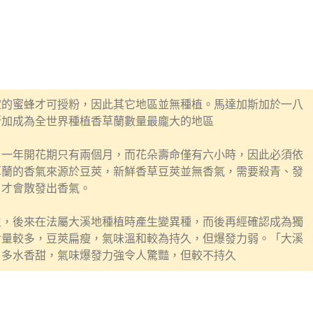
定的蜜蜂才可授粉，因此其它地區並無種植。馬達加斯加於一八
斯加成為全世界種植香草蘭數量最龐大的地區
，一年開花期只有兩個月，而花朵壽命僅有六小時，因此必須依
草蘭的香氣來源於豆莢，新鮮香草豆莢並無香氣，需要殺青、發
，才會散發出香氣。
主，後來在法屬大溪地種植時產生變異種，而後再經確認成為獨
含量較多，豆莢扁瘦，氣味溫和較為持久，但爆發力弱。「大溪
，多水香甜，氣味爆發力強令人驚豔，但較不持久