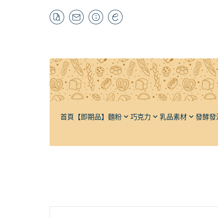
首頁
【即期品】
麵粉
巧克力
乳品素材
發酵發
特高筋粉
黑巧克力
奶油
酵母材料
自有品牌
栗
高筋麵粉
牛奶巧克力
奶粉
輔助發酵
抹茶粉
榛
低筋麵粉
白巧克力
牛乳
發泡材料
紅茶粉
杏
法國麵粉
調味巧克力
煉乳
輔助打發
焙茶粉
芝
全麥麵粉
巧克力豆（耐烘焙）
鮮奶油
其它茶粉
水
裸麥麵粉（黑麥）
可可粉
軟質乳酪
蔬