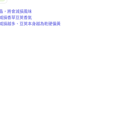
結晶，將會減損風味
，減損香草豆莢香氣
味減損越多、豆莢本身越為乾硬偏黃