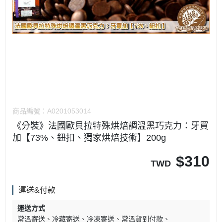
商品編號：
A0201053014
《分裝》法國歐貝拉特殊烘焙調溫黑巧克力：牙買
加【73%、鈕扣、獨家烘焙技術】200g
$
310
TWD
運送&付款
運送方式
常溫寄送
冷藏寄送
冷凍寄送
常溫貨到付款