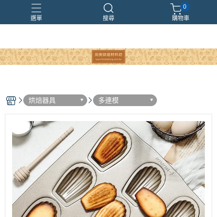
0
選單
搜尋
購物車
烘焙器具
多連模