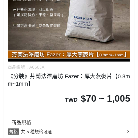
商品編號：
A660JA
《分裝》芬蘭法澤磨坊 Fazer：厚大燕麥片【0.8m
m~1mm】
$
70 ~ 1,005
TWD
商品規格
規格
共 5 種規格可選