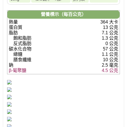
營養標示（每百公克）
熱量
364 大卡
蛋白質
13 公克
脂肪
7.1 公克
飽和脂肪
1.3 公克
反式脂肪
0 公克
碳水化合物
57 公克
總糖
1.1 公克
膳食纖維
10 公克
鈉
2.5 毫克
β-葡聚醣
4.5 公克