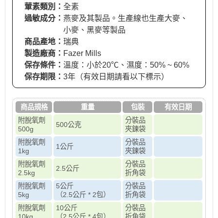
葷素類別：
全素
過敏成分：
燕麥及其製品。生產線也生產大麥、
小麥、黑麥等製品
商品產地：
瑞典
製造廠商：
Fazer Mills
保存條件：
溫度：小於20℃、濕度：50% ~ 60%
保存期限：
3年（有效日期請看以下標示）
商品規格
重量
包裝
有效日期
附脫氧劑
分裝品
500公克
500g
夾鍊袋
附脫氧劑
分裝品
1公斤
1kg
夾鍊袋
附脫氧劑
分裝品
2.5公斤
2.5kg
折角袋
附脫氧劑
5公斤
分裝品
5kg
（2.5公斤 * 2包）
折角袋
附脫氧劑
10公斤
分裝品
10kg
（2.5公斤 * 4包）
折角袋