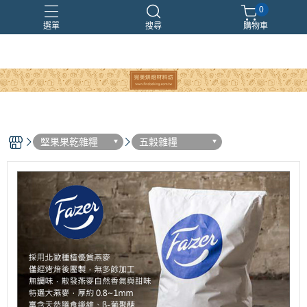
0
選單
搜尋
購物車
堅果果乾雜糧
五穀雜糧