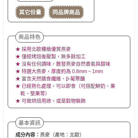
其它份量
同品牌商品
商品特色
★ 採用北歐種植優質燕麥
★ 僅經烤焙後壓製，無多餘加工
★ 沒有任何調味，散發燕麥自然香氣與甜味
★ 特選大燕麥，厚度約為 0.8mm ~ 1mm
★ 富含天然膳食纖維、β-葡聚醣
★ 已經熟化處理，可以即食（可搭配鮮奶、果
乾、堅果等）
★ 可做烘焙用途，或是穀物裝飾
基本資訊
成分內容：
燕麥（產地：北歐）