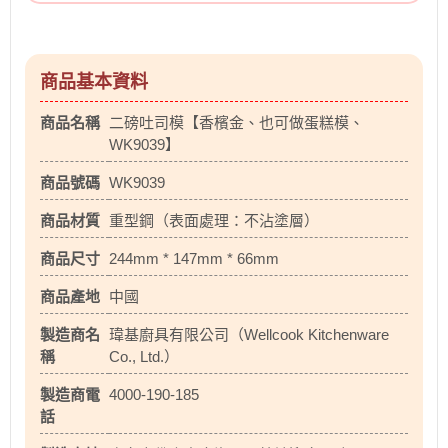
商品基本資料
商品名稱
二磅吐司模【香檳金、也可做蛋糕模、
WK9039】
商品號碼
WK9039
商品材質
重型鋼（表面處理：不沾塗層）
商品尺寸
244mm * 147mm * 66mm
商品產地
中國
製造商名
瑋基廚具有限公司（Wellcook Kitchenware
稱
Co., Ltd.）
製造商電
4000-190-185
話