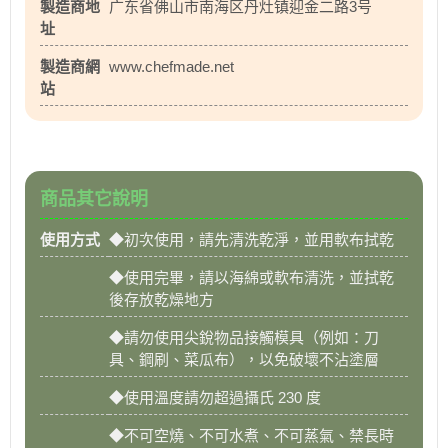
製造商地
广东省佛山市南海区丹灶镇迎金二路3号
址
製造商網
www.chefmade.net
站
商品其它說明
使用方式
◆初次使用，請先清洗乾淨，並用軟布拭乾
◆使用完畢，請以海綿或軟布清洗，並拭乾
後存放乾燥地方
◆請勿使用尖銳物品接觸模具（例如：刀
具、鋼刷、菜瓜布），以免破壞不沾塗層
◆使用溫度請勿超過攝氏 230 度
◆不可空燒、不可水煮、不可蒸氣、禁長時