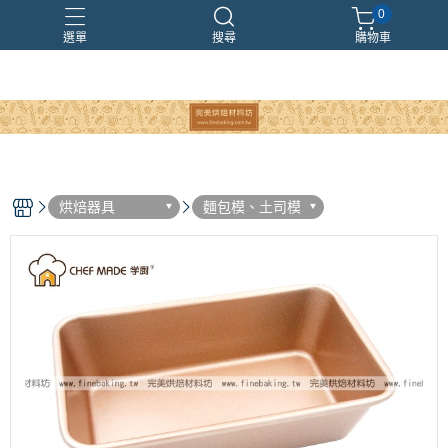
0
選單
搜尋
購物車
烘焙器具
麵包模、土司模