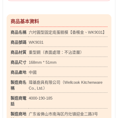
商品基本資料
商品名稱
六吋圓型固定底蛋糕模【香檳金、WK9031】
商品號碼
WK9031
商品材質
重型鋼（表面處理：不沾塗層）
商品尺寸
168mm * 51mm
商品產地
中國
製造商名
瑋基廚具有限公司（Wellcook Kitchenware
稱
Co., Ltd.）
製造商電
4000-190-185
話
製造商地
广东省佛山市南海区丹灶镇迎金二路3号