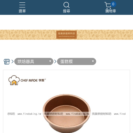
0
選單
搜尋
購物車
烘焙器具
蛋糕模