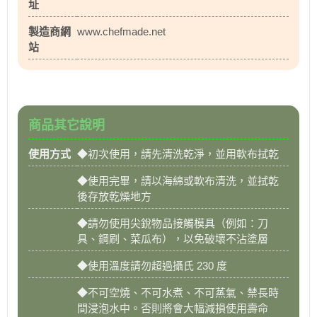
址
製造商網
www.chefmade.net
站
商品其它說明
使用方式
◆初次使用，請先清洗乾淨，並用軟布拭乾
◆使用完畢，請以海綿或軟布清洗，並拭乾
後存放乾燥地方
◆請勿使用尖銳物品接觸模具（例如：刀
具、鋼刷、菜瓜布），以免破壞不沾塗層
◆使用溫度請勿超過攝氏 230 度
◆不可空燒、不可水煮、不可蒸氣、禁長時
間浸泡水中。否則將會大幅減損使用壽命