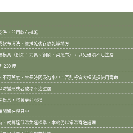
乾淨，並用軟布拭乾
或軟布清洗，並拭乾後存放乾燥地方
觸模具（例如：刀具、鋼刷、菜瓜布），以免破壞不沾塗層
230 度
、不可蒸氣、禁長時間浸泡水中。否則將會大幅減損使用壽命
以防變形或者破壞不沾塗層
抹模具，將會更好脫模
時間留在模具中
時，就算達低溫免運標準，本站仍以常溫寄送處理