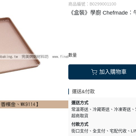
商品編號：
B0299001100
式餡料
烘焙調味粉
《盒裝》學廚 Chefmade
它類
雜項
數量
加入購物車
運送&付款
運送方式
常溫寄送
冷藏寄送
冷凍寄送
超商取貨
付款方式
街口支付
全支付
宅配代收
LI