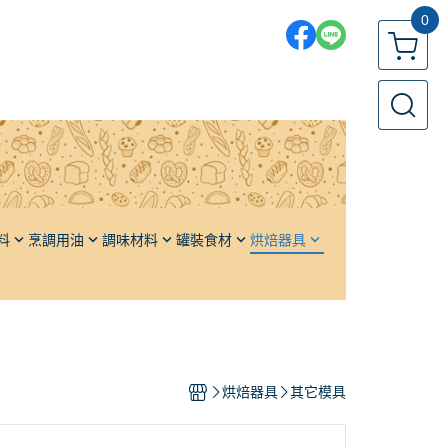
0
料
烹調用油
調味材料
罐裝食材
烘焙器具
各國鹽品
果醬／堅果醬
發酵籃
各國糖品
橄欖
發酵布
單品香料
栗子
發酵板
油
頂級高湯
番茄
發酵箱／周轉箱
烘焙器具
其它模具
醬油
水果
麵包模、土司模
醬料
蔬果
蛋糕模