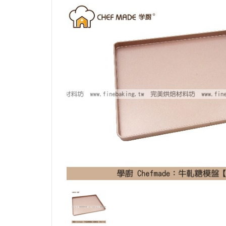
烏龍麵粉（中筋）
可可膏
硬質乳酪
中
拉麵麵粉
可可脂
半硬乳酪
其
義大利麵粉
其它巧克力素材
其它乳酪
芬蘭麵粉
特殊麵粉（穀粉）
日產小麥麵粉
石臼研磨麵粉