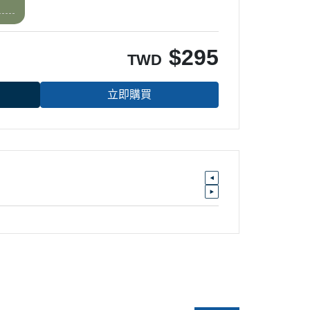
$
295
TWD
立即購買
請輸入 E-mail，即可訂閱或取消電子報