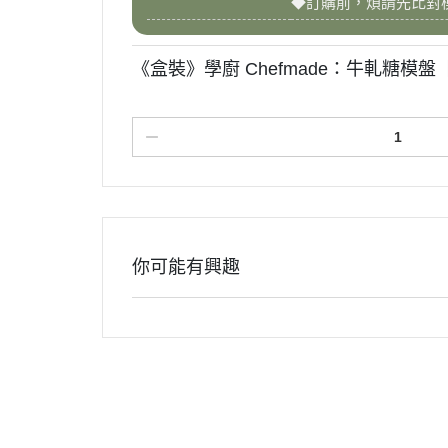
◆訂購前，煩請先比對
《盒裝》學廚 Chefmade：牛軋糖模盤
你可能有興趣
關於我們
訂單查詢
付款方式
會員權益