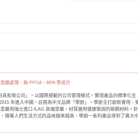
塗層處理、無 PFOA、BPA 等成分
瑋基廚具有限公司」，以國際規範的公司管理模式，實現產品的標準化生
於 2015 年進入中國，註冊為中文品牌「學廚」。學廚主打創新實用、
層用瑞士進口 ILAG 高端塗層，材質選用健康堅固的碳鋼材料。
品，隨著人們生活方式的品味越來越高，學廚一系列產品得到了廣大