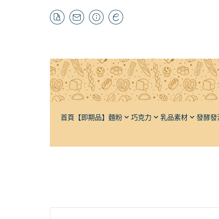
首頁
【即期品】
麵粉
巧克力
乳品素材
發酵發
特高筋粉
黑巧克力
奶油
酵母材料
自有品牌
栗
高筋麵粉
牛奶巧克力
奶粉
輔助發酵
抹茶粉
榛
低筋麵粉
白巧克力
牛乳
發泡材料
紅茶粉
杏
法國麵粉
調味巧克力
煉乳
輔助打發
焙茶粉
芝
全麥麵粉
巧克力豆（耐烘焙）
鮮奶油
其它茶粉
水
裸麥麵粉（黑麥）
可可粉
軟質乳酪
蔬