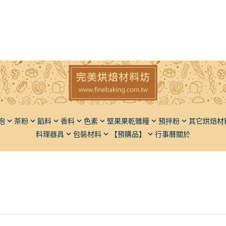
泡
茶粉
餡料
香料
色素
堅果果乾雜糧
預拌粉
其它烘焙材
料理器具
包裝材料
【預購品】
行事曆
關於
子
香草豆莢（香草莢）
粉狀
堅果
麵包類
椰子
橄欖油
瓶罐類
脫氧劑
麵粉
果
液體香料
液狀
果乾
蛋糕類
餅乾
胡麻油
飯糰模
餡料類
仁
粉體香料
五穀雜糧
甜點類
動植物膠
芥花油
麵包刀
調味品
麻
餡料類
品質改良
葡萄籽
砧板擺飾盤
堅果果乾
果類
其它類
膳食纖維
其它
果類
光亮材料