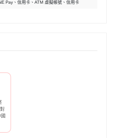
銅鍋／銅模
NE Pay
信用卡
ATM 虛擬帳號
信用卡
煎鍋
隔熱手套
晾架網盤
量杯量匙
打蛋盆／打蛋器
刷子
刮板刮刀鏟刀
擀麵棍
矽膠墊
擠花袋／擠花嘴
堅
刀具
針對
中國
不沾布（烤盤布）
蠟燭
瓷偶