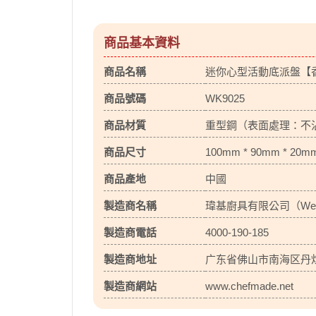
商品基本資料
商品名稱
迷你心型活動底派盤【香
商品號碼
WK9025
商品材質
重型鋼（表面處理：不
商品尺寸
100mm * 90mm * 20m
商品產地
中國
製造商名稱
瑋基廚具有限公司（Wellcook
製造商電話
4000-190-185
製造商地址
广东省佛山市南海区丹
製造商網站
www.chefmade.net