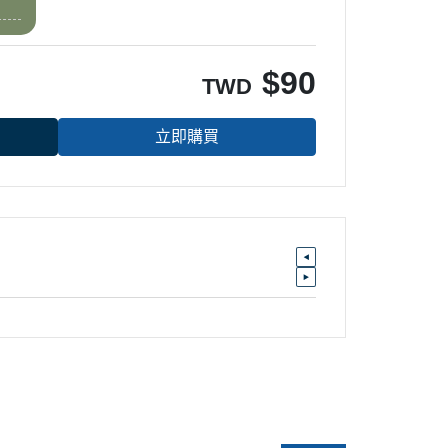
$
90
TWD
立即購買
請輸入 E-mail，即可訂閱或取消電子報