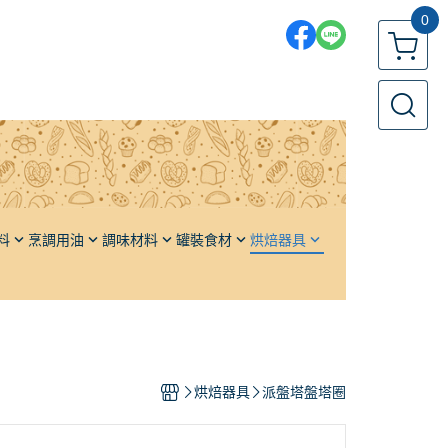
0
料
烹調用油
調味材料
罐裝食材
烘焙器具
各國鹽品
果醬／堅果醬
發酵籃
各國糖品
橄欖
發酵布
單品香料
栗子
發酵板
油
頂級高湯
番茄
發酵箱／周轉箱
烘焙器具
派盤塔盤塔圈
醬油
水果
麵包模、土司模
醬料
蔬果
蛋糕模