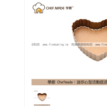
烏龍麵粉（中筋）
可可膏
硬質乳酪
中
拉麵麵粉
可可脂
半硬乳酪
其
義大利麵粉
其它巧克力素材
其它乳酪
芬蘭麵粉
特殊麵粉（穀粉）
日產小麥麵粉
石臼研磨麵粉