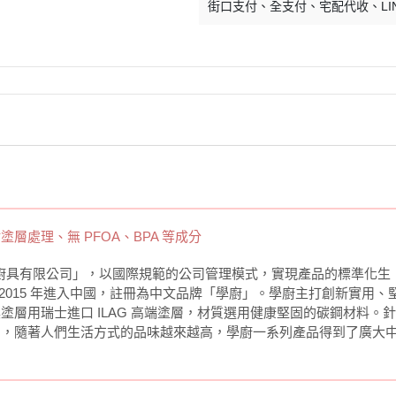
街口支付
全支付
宅配代收
LI
塗層處理、無 PFOA、BPA 等成分
瑋基廚具有限公司」，以國際規範的公司管理模式，實現產品的標準化生
於 2015 年進入中國，註冊為中文品牌「學廚」。學廚主打創新實用、
層用瑞士進口 ILAG 高端塗層，材質選用健康堅固的碳鋼材料。
品，隨著人們生活方式的品味越來越高，學廚一系列產品得到了廣大