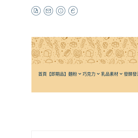
首頁
【即期品】
麵粉
巧克力
乳品素材
發酵發
特高筋粉
黑巧克力
奶油
酵母材料
自有品牌
栗
高筋麵粉
牛奶巧克力
奶粉
輔助發酵
抹茶粉
榛
低筋麵粉
白巧克力
牛乳
發泡材料
紅茶粉
杏
法國麵粉
調味巧克力
煉乳
輔助打發
焙茶粉
芝
全麥麵粉
巧克力豆（耐烘焙）
鮮奶油
其它茶粉
水
裸麥麵粉（黑麥）
可可粉
軟質乳酪
蔬