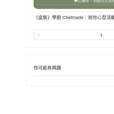
◆訂購前，煩請先比對
《盒裝》學廚 Chefmade：迷你心型活
你可能有興趣
關於我們
訂單查詢
付款方式
會員權益