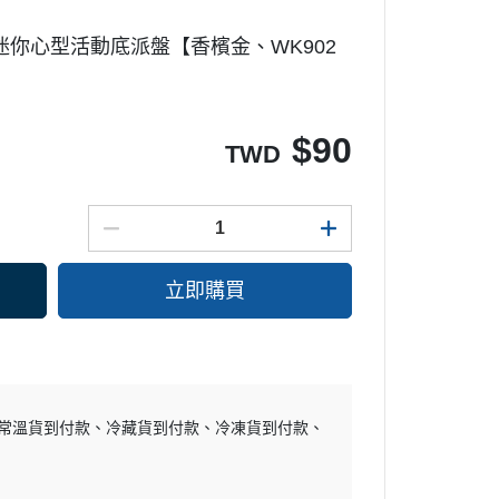
味噌
豆類
長崎蛋糕模
e：迷你心型活動底派盤【香檳金、WK902
酒醋
其它罐裝食材
鬆餅模
其它調味材料
慕斯模
多連模
$
90
TWD
甜甜圈模
其它模具
派盤塔盤塔圈
糖皿
立即購買
布丁果凍模
餅乾模
巧克力模
其它模具
常溫貨到付款
冷藏貨到付款
冷凍貨到付款
烤盤
烤架