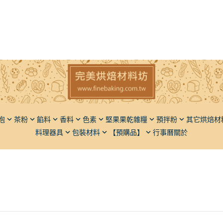
泡
茶粉
餡料
香料
色素
堅果果乾雜糧
預拌粉
其它烘焙材
料理器具
包裝材料
【預購品】
行事曆
關於
子
香草豆莢（香草莢）
粉狀
堅果
麵包類
椰子
橄欖油
瓶罐類
脫氧劑
麵粉
果
液體香料
液狀
果乾
蛋糕類
餅乾
胡麻油
飯糰模
餡料類
仁
粉體香料
五穀雜糧
甜點類
動植物膠
芥花油
麵包刀
調味品
麻
餡料類
品質改良
葡萄籽
砧板擺飾盤
堅果果乾
果類
其它類
膳食纖維
其它
果類
光亮材料