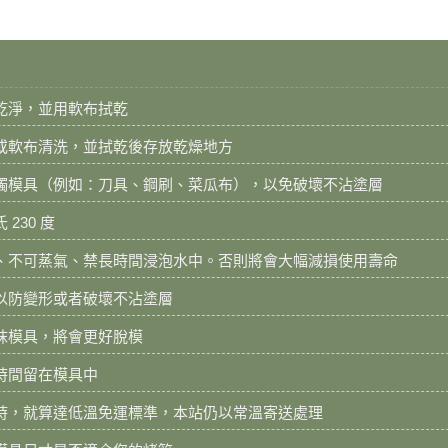
乾淨，並用軟布拭乾
或軟布清洗，並拭乾後存放乾燥地方
觸模具（例如：刀具、鋼刷、菜瓜布），以免破壞不沾塗層
230 度
、不可蒸氣、禁長時間浸泡水中。否則將會大幅減損使用壽命
以防變形或者破壞不沾塗層
抹模具，將會更好脫模
時間留在模具中
時，就算達低溫免運標準，本站仍以常溫寄送處理