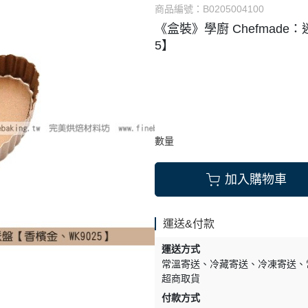
商品編號：
B0205004100
式餡料
烘焙調味粉
《盒裝》學廚 Chefmad
它類
雜項
5】
數量
加入購物車
運送&付款
運送方式
常溫寄送
冷藏寄送
冷凍寄送
超商取貨
付款方式