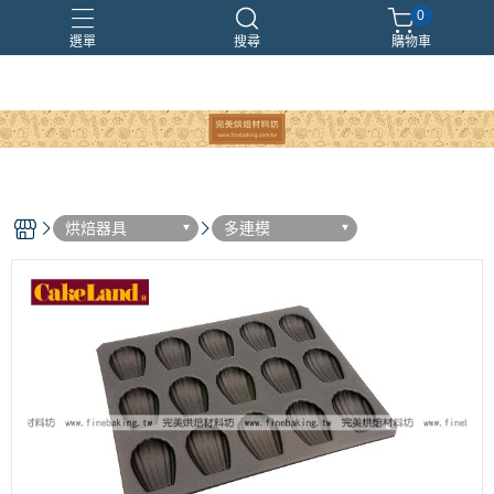
0
選單
搜尋
購物車
烘焙器具
多連模