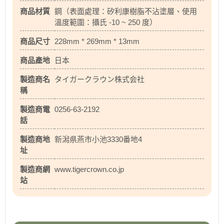
商品材質
鋼（表面處理：矽利康樹脂不沾塗層、使用
溫度範圍：攝氏 -10 ~ 250 度）
商品尺寸
228mm * 269mm * 13mm
商品產地
日本
製造商名
タイガークラウン株式会社
稱
製造商電
0256-63-2192
話
製造商地
新潟県燕市小池3330番地4
址
製造商網
www.tigercrown.co.jp
站