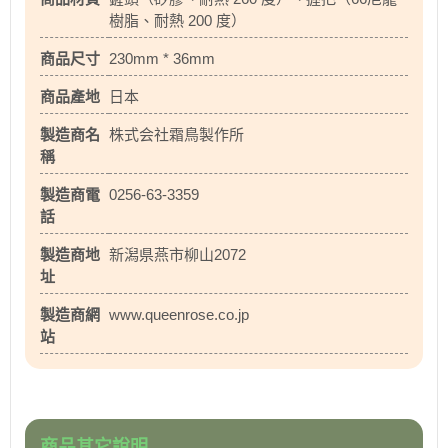
樹脂、耐熱 200 度）
商品尺寸
230mm * 36mm
商品產地
日本
製造商名
株式会社霜鳥製作所
稱
製造商電
0256-63-3359
話
製造商地
新潟県燕市柳山2072
址
製造商網
www.queenrose.co.jp
站
商品其它說明