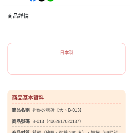
商品詳情
日本製
商品基本資料
商品名稱
迷你矽膠鏟【大、B-013】
商品號碼
B-013（4962817020137）
商品材質
鏟頭（矽膠、耐熱 260 度）、握把（66尼龍