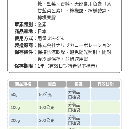
糖、藍莓、香料、天然食用色素（紫
甘藍菜色素）、檸檬酸、檸檬酸鈉、
檸檬果膠
葷素類別：
全素
商品產地：
日本
使用方式：
用量 3%~5%
製造廠商：
株式会社ナリヅカコーポレーション
保存條件：
保持陰涼乾燥、避免陽光照射。開封
後冷藏保存，並儘速用畢
保存期限：
1年（有效日期請看以下標示）
商品規格
重量
包裝
有效日期
分裝品
50g
50公克
口栓袋
分裝品
100g
100公克
口栓袋
分裝品
200g
200公克
口栓袋