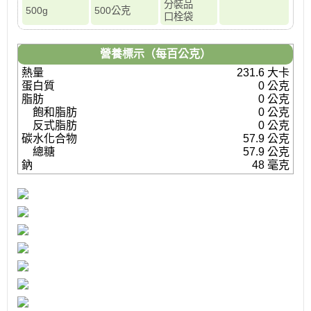
分裝品
500g
500公克
口栓袋
營養標示（每百公克）
熱量
231.6 大卡
蛋白質
0 公克
脂肪
0 公克
飽和脂肪
0 公克
反式脂肪
0 公克
碳水化合物
57.9 公克
總糖
57.9 公克
鈉
48 毫克