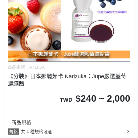
商品編號：
A7106A
《分裝》日本娜麗茹卡 Narizuka：Jupe嚴選藍莓
濃縮醬
$
240 ~ 2,000
TWD
商品規格
規格
共 4 種規格可選