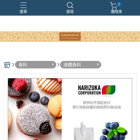
0
選單
搜尋
購物車
香料
液體香料