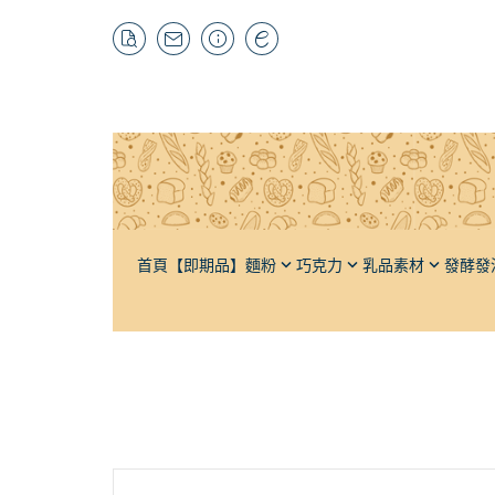
首頁
【即期品】
麵粉
巧克力
乳品素材
發酵發
特高筋粉
黑巧克力
奶油
酵母材料
自有品牌
栗
高筋麵粉
牛奶巧克力
奶粉
輔助發酵
抹茶粉
榛
低筋麵粉
白巧克力
牛乳
發泡材料
紅茶粉
杏
法國麵粉
調味巧克力
煉乳
輔助打發
焙茶粉
芝
全麥麵粉
巧克力豆（耐烘焙）
鮮奶油
其它茶粉
水
裸麥麵粉（黑麥）
可可粉
軟質乳酪
蔬