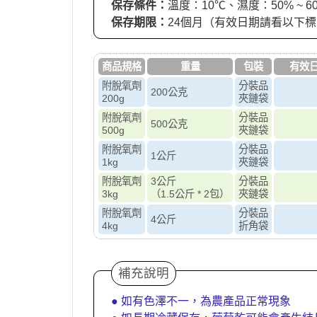
保存條件：
溫度：10℃、濕度：50% ~ 6
保存期限：
24個月（有效日期請看以下
商品規格
重量
包裝
有效
附脫氧劑
分裝品
200公克
200g
夾鏈袋
附脫氧劑
分裝品
500公克
500g
夾鏈袋
附脫氧劑
分裝品
1公斤
1kg
夾鏈袋
附脫氧劑
3公斤
分裝品
3kg
（1.5公斤 * 2包）
夾鏈袋
附脫氧劑
分裝品
4公斤
4kg
折角袋
補充說明
● 如有色澤不一，為農產品正常現象