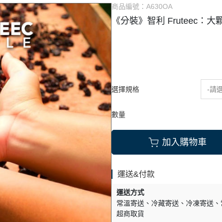
商品編號：
A630OA
式餡料
烘焙調味粉
《分裝》智利 Fruteec：
它類
雜項
選擇規格
-請
數量
加入購物車
運送&付款
運送方式
常溫寄送
冷藏寄送
冷凍寄送
超商取貨