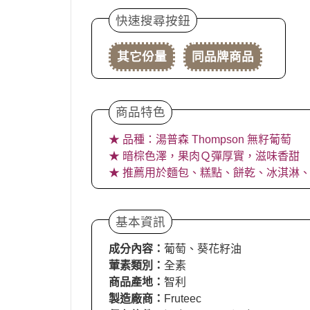
快速搜尋按鈕
其它份量
同品牌商品
商品特色
★ 品種：湯普森 Thompson 無籽葡萄
★ 暗棕色澤，果肉Ｑ彈厚實，滋味香甜
★ 推薦用於麵包、糕點、餅乾、冰淇淋
基本資訊
成分內容：
葡萄、葵花籽油
葷素類別：
全素
商品產地：
智利
製造廠商：
Fruteec