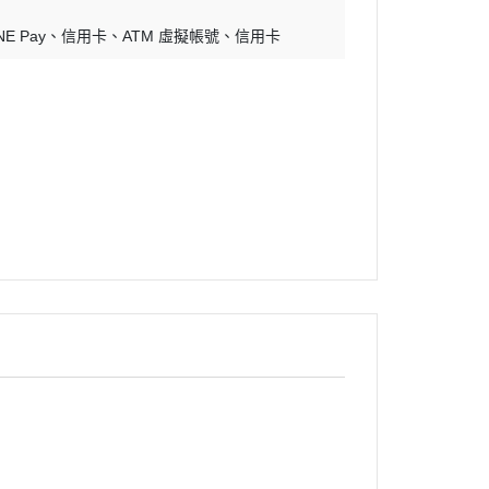
銅鍋／銅模
NE Pay
信用卡
ATM 虛擬帳號
信用卡
煎鍋
隔熱手套
晾架網盤
量杯量匙
打蛋盆／打蛋器
刷子
刮板刮刀鏟刀
擀麵棍
矽膠墊
擠花袋／擠花嘴
刀具
不沾布（烤盤布）
蠟燭
瓷偶