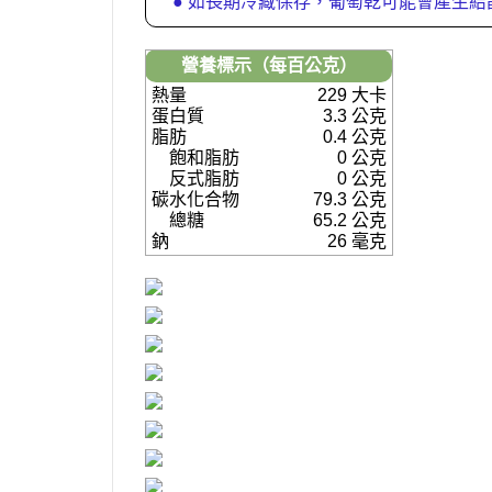
● 如長期冷藏保存，葡萄乾可能會產生
營養標示（每百公克）
熱量
229 大卡
蛋白質
3.3 公克
脂肪
0.4 公克
飽和脂肪
0 公克
反式脂肪
0 公克
碳水化合物
79.3 公克
總糖
65.2 公克
鈉
26 毫克