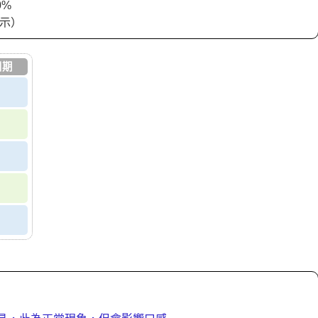
0%
標示）
日期