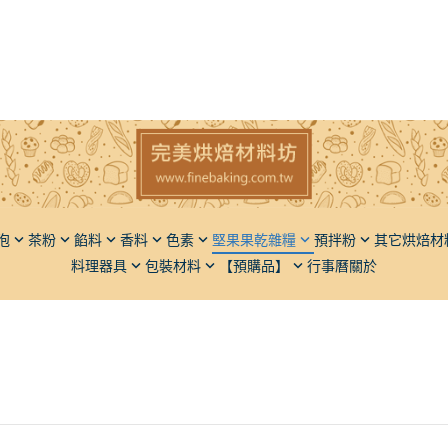
泡
茶粉
餡料
香料
色素
堅果果乾雜糧
預拌粉
其它烘焙材
料理器具
包裝材料
【預購品】
行事曆
關於
子
香草豆莢（香草莢）
粉狀
堅果
麵包類
椰子
橄欖油
瓶罐類
脫氧劑
麵粉
果
液體香料
液狀
果乾
蛋糕類
餅乾
胡麻油
飯糰模
餡料類
仁
粉體香料
五穀雜糧
甜點類
動植物膠
芥花油
麵包刀
調味品
麻
餡料類
品質改良
葡萄籽
砧板擺飾盤
堅果果乾
果類
其它類
膳食纖維
其它
果類
光亮材料