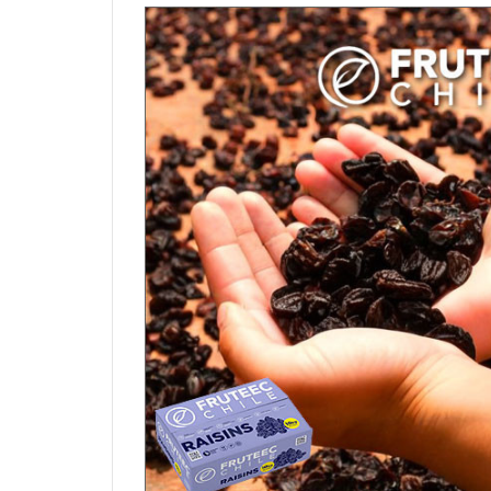
烏龍麵粉（中筋）
可可膏
硬質乳酪
中
拉麵麵粉
可可脂
半硬乳酪
其
義大利麵粉
其它巧克力素材
其它乳酪
芬蘭麵粉
特殊麵粉（穀粉）
日產小麥麵粉
石臼研磨麵粉