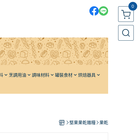
0
料
烹調用油
調味材料
罐裝食材
烘焙器具
各國鹽品
果醬／堅果醬
發酵籃
各國糖品
橄欖
發酵布
單品香料
栗子
發酵板
油
頂級高湯
番茄
發酵箱／周轉箱
堅果果乾雜糧
果乾
醬油
水果
麵包模、土司模
醬料
蔬果
蛋糕模