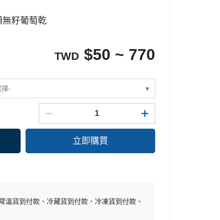
味噌
豆類
長崎蛋糕模
大顆無籽葡萄乾
酒醋
其它罐裝食材
鬆餅模
其它調味材料
慕斯模
$
50 ~ 770
TWD
多連模
甜甜圈模
其它模具
選擇-
派盤塔盤塔圈
糖皿
布丁果凍模
立即購買
餅乾模
巧克力模
其它模具
烤盤
常溫貨到付款
冷藏貨到付款
冷凍貨到付款
烤架