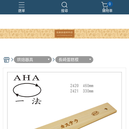
0
選單
搜尋
購物車
烘焙器具
長崎蛋糕模