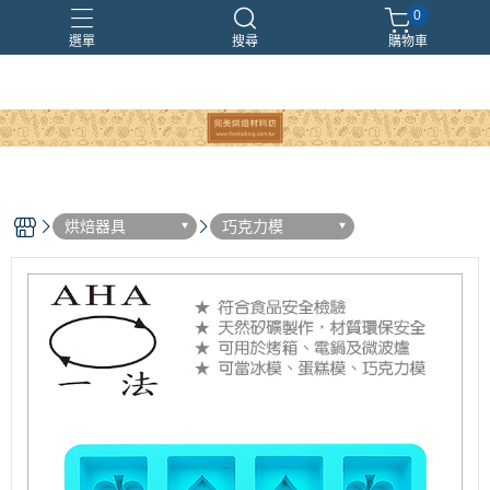
0
選單
搜尋
購物車
烘焙器具
巧克力模