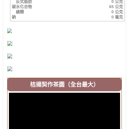
反式脂肪
0 公克
碳水化合物
65 公克
總糖
0 公克
鈉
0 毫克
桔揚契作茶園（全台最大）