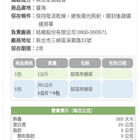
商品產地：
臺灣
保存條件：
保持陰涼乾燥、避免陽光照射。開封後請儘
速用畢
負責廠商：
桔楊股份有限公司 0800-000671
廠商地址：
新北市三峽區溪東路31號
保存期限：
2年
商品規格
重量
包裝
有效日期
1包
1公斤
鋁箔夾鏈袋
共5公斤
5包
鋁箔夾鏈袋
1公斤 * 5包
營養標示（每百公克）
熱量
385 大卡
蛋白質
20 公克
脂肪
5 公克
飽和脂肪
0 公克