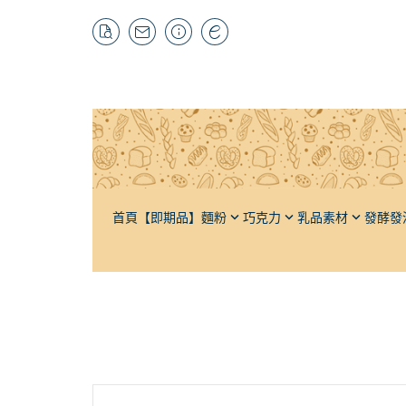
首頁
【即期品】
麵粉
巧克力
乳品素材
發酵發
特高筋粉
黑巧克力
奶油
酵母材料
自有品牌
栗
高筋麵粉
牛奶巧克力
奶粉
輔助發酵
抹茶粉
榛
低筋麵粉
白巧克力
牛乳
發泡材料
紅茶粉
杏
法國麵粉
調味巧克力
煉乳
輔助打發
焙茶粉
芝
全麥麵粉
巧克力豆（耐烘焙）
鮮奶油
其它茶粉
水
裸麥麵粉（黑麥）
可可粉
軟質乳酪
蔬