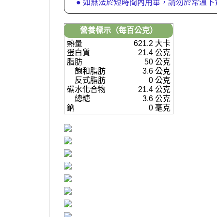
● 如無法於短時間內用畢，請勿於常溫
營養標示（每百公克）
熱量
621.2 大卡
蛋白質
21.4 公克
脂肪
50 公克
飽和脂肪
3.6 公克
反式脂肪
0 公克
碳水化合物
21.4 公克
總糖
3.6 公克
鈉
0 毫克