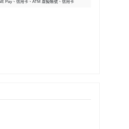
NE Pay
信用卡
ATM 虛擬帳號
銅鍋／銅模
信用卡
煎鍋
隔熱手套
晾架網盤
量杯量匙
打蛋盆／打蛋器
刷子
刮板刮刀鏟刀
擀麵棍
矽膠墊
擠花袋／擠花嘴
刀具
不沾布（烤盤布）
蠟燭
瓷偶