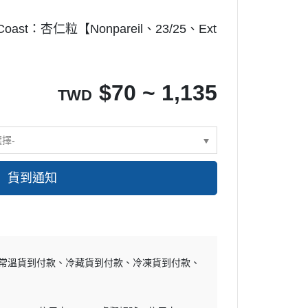
味噌
豆類
長崎蛋糕模
st：杏仁粒【Nonpareil、23/25、Ext
酒醋
其它罐裝食材
鬆餅模
其它調味材料
慕斯模
多連模
$
70 ~ 1,135
TWD
甜甜圈模
其它模具
選擇-
派盤塔盤塔圈
糖皿
貨到通知
布丁果凍模
餅乾模
巧克力模
其它模具
常溫貨到付款
冷藏貨到付款
冷凍貨到付款
烤盤
烤架