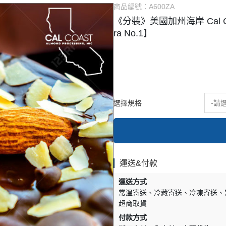
商品編號：
A600ZA
式餡料
烘焙調味粉
《分裝》美國加州海岸 Cal Coa
它類
雜項
ra No.1】
選擇規格
-請
運送&付款
運送方式
常溫寄送
冷藏寄送
冷凍寄送
超商取貨
付款方式