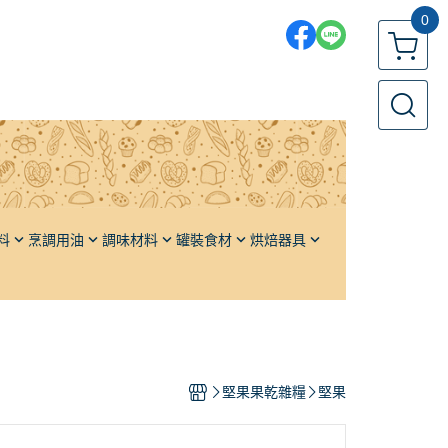
0
料
烹調用油
調味材料
罐裝食材
烘焙器具
各國鹽品
果醬／堅果醬
發酵籃
各國糖品
橄欖
發酵布
單品香料
栗子
發酵板
油
頂級高湯
番茄
發酵箱／周轉箱
堅果果乾雜糧
堅果
醬油
水果
麵包模、土司模
醬料
蔬果
蛋糕模