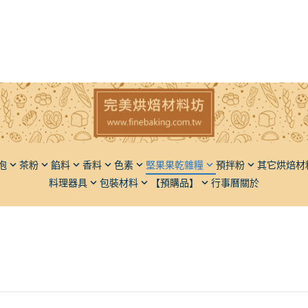
泡
茶粉
餡料
香料
色素
堅果果乾雜糧
預拌粉
其它烘焙材
料理器具
包裝材料
【預購品】
行事曆
關於
子
香草豆莢（香草莢）
粉狀
堅果
麵包類
椰子
橄欖油
瓶罐類
脫氧劑
麵粉
果
液體香料
液狀
果乾
蛋糕類
餅乾
胡麻油
飯糰模
餡料類
仁
粉體香料
五穀雜糧
甜點類
動植物膠
芥花油
麵包刀
調味品
麻
餡料類
品質改良
葡萄籽
砧板擺飾盤
堅果果乾
果類
其它類
膳食纖維
其它
果類
光亮材料