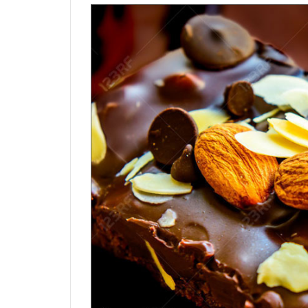
烏龍麵粉（中筋）
可可膏
硬質乳酪
中
拉麵麵粉
可可脂
半硬乳酪
其
義大利麵粉
其它巧克力素材
其它乳酪
芬蘭麵粉
特殊麵粉（穀粉）
日產小麥麵粉
石臼研磨麵粉