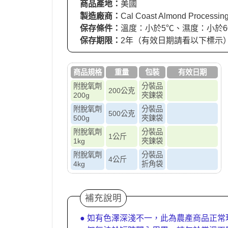
商品產地：
美國
製造廠商：
Cal Coast Almond Processing,
保存條件：
溫度：小於5℃、濕度：小於6
保存期限：
2年（有效日期請看以下標示
商品規格
重量
包裝
有效日期
附脫氧劑
分裝品
200公克
200g
夾鍊袋
附脫氧劑
分裝品
500公克
500g
夾鍊袋
附脫氧劑
分裝品
1公斤
1kg
夾鍊袋
附脫氧劑
分裝品
4公斤
4kg
折角袋
補充說明
● 如有色澤深淺不一，此為農產商品正常