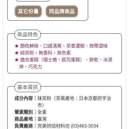
其它份量
同品牌商品
商品特色
★ 顏色鮮綠、口感清爽、茶香濃郁、微帶澀味
★ 純茶粉，無香料，無色素
★ 適合蛋糕（瑞士捲、起司蛋糕）、餅乾、冰淇
淋、巧克力
基本資訊
成分內容：
抹茶粉（茶葉產地：日本京都府宇治
市）
葷素類別：
全素
商品產地：
臺灣
負責廠商：
完美烘焙材料坊 (03)463-3034