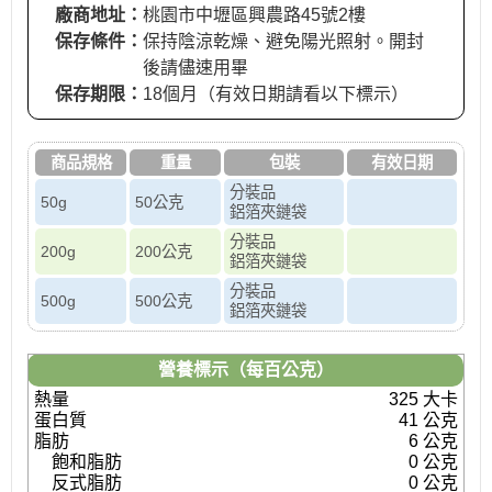
廠商地址：
桃園市中壢區興農路45號2樓
保存條件：
保持陰涼乾燥、避免陽光照射。開封
後請儘速用畢
保存期限：
18個月（有效日期請看以下標示）
商品規格
重量
包裝
有效日期
分裝品
50g
50公克
鋁箔夾鏈袋
分裝品
200g
200公克
鋁箔夾鏈袋
分裝品
500g
500公克
鋁箔夾鏈袋
營養標示（每百公克）
熱量
325 大卡
蛋白質
41 公克
脂肪
6 公克
飽和脂肪
0 公克
反式脂肪
0 公克